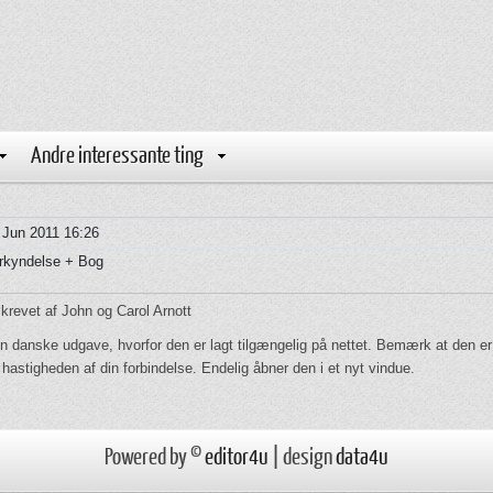
Andre interessante ting
 Jun 2011 16:26
rkyndelse + Bog
revet af John og Carol Arnott
en danske udgave, hvorfor den er lagt tilgængelig på nettet. Bemærk at den e
hastigheden af din forbindelse. Endelig åbner den i et nyt vindue.
Powered by ©
editor4u
| design
data4u